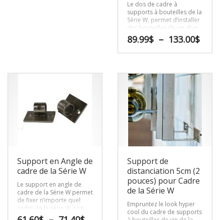
Le dos de cadre à
supports à bouteilles de la
Série W, permet d’installer
des bouteilles de vin d’un
seul côté du cadre, contre
Plag
89.99
$
–
133.00
$
des murs comportant des
de
obstacles de montage tels
prix 
Ce
que des fenêtres ou des
89.9
produit
céramiques fragiles.
à
a
133.
plusieurs
variations.
Les
options
peuvent
être
choisies
sur
Support en Angle de
Support de
la
page
cadre de la Série W
distanciation 5cm (2
du
pouces) pour Cadre
Le support en angle de
produit
de la Série W
cadre de la Série W permet
de fixer n’importe quel
Empruntez le look hyper
cadre de la série W à un
cool du cadre de supports
plafond ou à un plancher
Plage
61.60
$
–
71.40
$
à bouteilles de vin de la