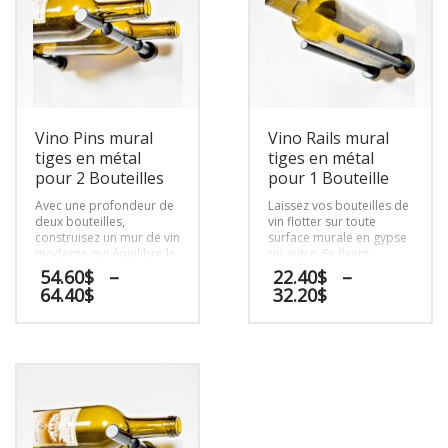
Vino Pins mural
Vino Rails mural
tiges en métal
tiges en métal
pour 2 Bouteilles
pour 1 Bouteille
Avec une profondeur de
Laissez vos bouteilles de
deux bouteilles,
vin flotter sur toute
construisez un mur de vin
surface murale en gypse
moderne qui équilibre le
ou autre. Se fixent
minimalisme avec une
directement sur les
54.60
$
–
22.40
$
–
capacité de stockage
cloisons sèches ou les
Plage
Plage
64.40
$
32.20
$
accrue, parfait pour les
surfaces en bois sans
de
de
murs (même les murs en
avoir besoin d’un
prix :
prix :
Ce
Ce
gypse) des cuisines, des
panneau d’appui.
54.60$
22.40$
salons ou de tout autre
produit
produit
à
à
espace social dans les
a
a
64.40$
32.20$
maisons et les
plusieurs
plusieurs
restaurants.
variations.
variations.
Les
Les
options
options