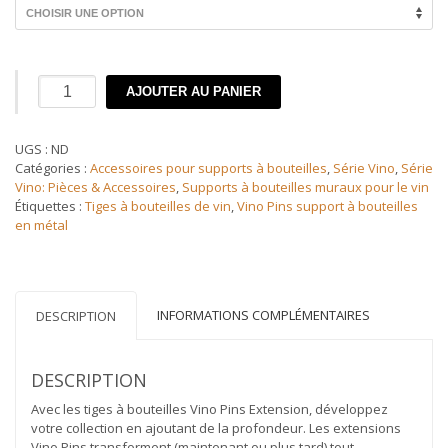
quantité
AJOUTER AU PANIER
de
Vino
Pins
UGS :
ND
mural
Catégories :
Accessoires pour supports à bouteilles
,
Série Vino
,
Série
Kit
Vino: Pièces & Accessoires
,
Supports à bouteilles muraux pour le vin
d'extension
Étiquettes :
Tiges à bouteilles de vin
,
Vino Pins support à bouteilles
d'une
en métal
bouteille
INFORMATIONS COMPLÉMENTAIRES
DESCRIPTION
DESCRIPTION
Avec les tiges à bouteilles Vino Pins Extension, développez
votre collection en ajoutant de la profondeur. Les extensions
Vino Pins transforment (maintenant ou plus tard) tout