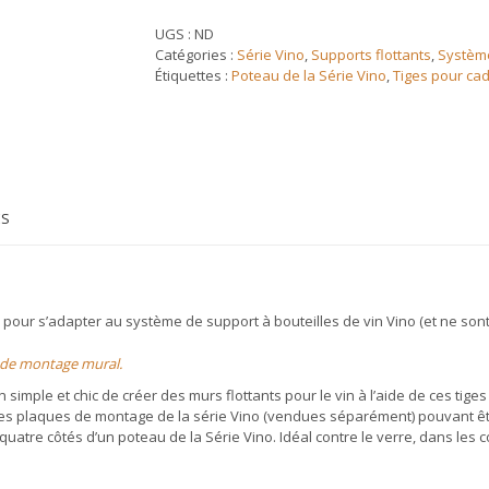
Vino
Pins
UGS :
ND
Tiges
Catégories :
Série Vino
,
Supports flottants
,
Système
en
Étiquettes :
Poteau de la Série Vino
,
Tiges pour cad
métal
pour
bouteilles
de
vin
(Composant
-
ES
pièce)
s pour s’adapter au système de support à bouteilles de vin Vino (et ne son
el de montage mural.
imple et chic de créer des murs flottants pour le vin à l’aide de ces tiges 
es plaques de montage de la série Vino (vendues séparément) pouvant êt
 quatre côtés d’un poteau de la Série Vino. Idéal contre le verre, dans les 