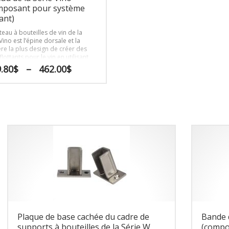
mposant pour système
tant)
eau à bouteilles de vin de la
Vino est l’épine dorsale et la
re la plus design de créer des
lottants pour le vin en utilisant
ges à bouteilles de la série Vino
Plage
.80
$
–
462.00
$
ntageView. Complétez le système
de
un choix de plaques de montage
prix :
 supports à bouteilles pour une
429.80$
ilité ultime en matière de design.
à
462.00$
s
s.
Plaque de base cachée du cadre de
Bande 
supports à bouteilles de la Série W
(compo