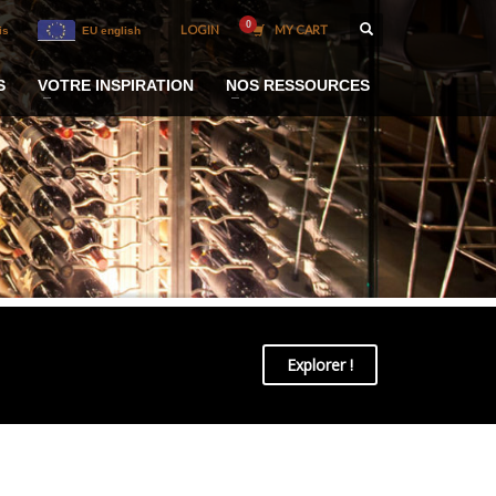
LOGIN
MY CART
is
EU english
S
VOTRE INSPIRATION
NOS RESSOURCES
Explorer !