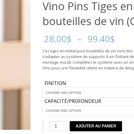
Vino Pins Tiges e
bouteilles de vin 
Pla
28.00
$
–
99.40
$
de
prix 
Ces tiges en métal pour bouteilles de vin sont des
28.
s’adapter au système de supports à vin flottant de 
à
montage mural). Complétez le système avec un cho
99.
Vino pour une flexibilité ultime en matière de desi
FINITION
CAPACITÉ/PROFONDEUR
quantité
AJOUTER AU PANIER
de