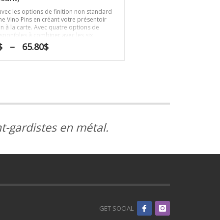
ec les options de finition non standard
e Vino Pins en créant votre présentoir
in à la carte. Avec quatre options de
disponibles à combiner avec les six
uniques de Vino Pins, les options
Plage
$
–
65.80
$
es bicolores sont nombreuses.
de
prix :
58.80$
à
65.80$
t-gardistes en métal.
GET SOCIAL